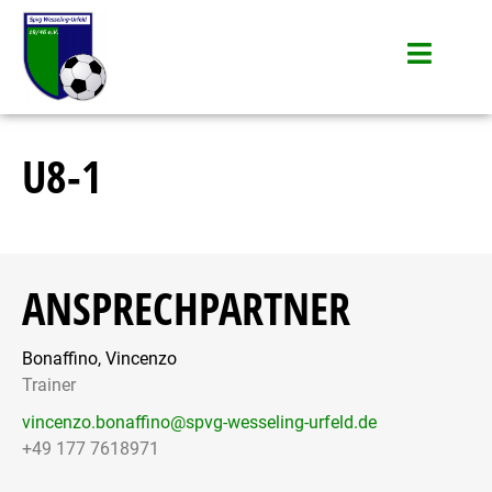
U8-1
ANSPRECHPARTNER
Bonaffino, Vincenzo
Ma
Trainer
Co
vincenzo.bonaffino@spvg-wesseling-urfeld.de
+49 177 7618971
+4