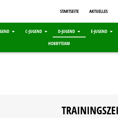
STARTSEITE
AKTUELLES
UGEND
C-JUGEND
D-JUGEND
E-JUGEND
HOBBYTEAM
TRAININGSZE