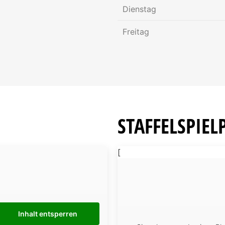
Göbbels, Andreas
Dienstag
Co-Trainer
Freitag
+49 160 96451647
STAFFELSPIEL
[
Inhalt entsperren