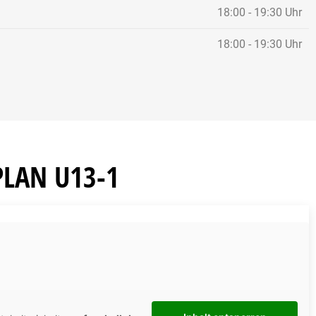
Berg
18:00 - 19:30 Uhr
Co-T
18:00 - 19:30 Uhr
+49
PLAN U13-1