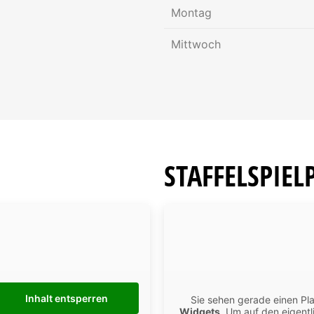
Ermaya, Mustafa
Montag
Co-Trainer
Mittwoch
mustafa.ermaya@spvg-wesseling
+49 172 9871244
STAFFELSPIEL
Inhalt entsperren
Sie sehen gerade einen Pla
Widgets
. Um auf den eigentl