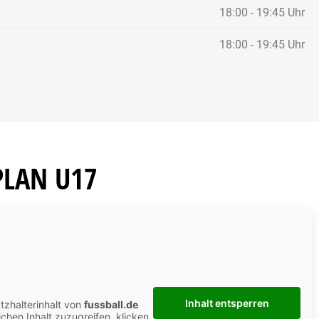
Ghaz
18:00 - 19:45 Uhr
Co-T
18:00 - 19:45 Uhr
-urfeld.de
hue
+49
PLAN U17
Inhalt entsperren
tzhalterinhalt von
fussball.de
ichen Inhalt zuzugreifen, klicken