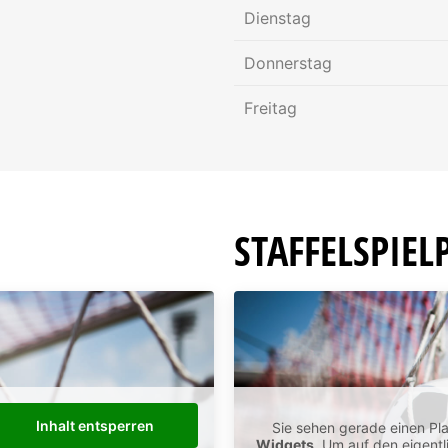
Kreuer, Sven
Dienstag
Co-Trainer
Donnerstag
sven.kreuer@spvg-wesseling-urfe
+49 176 62457023
Freitag
STAFFELSPIEL
Inhalt entsperren
Sie sehen gerade einen Pla
Widgets
. Um auf den eigentl